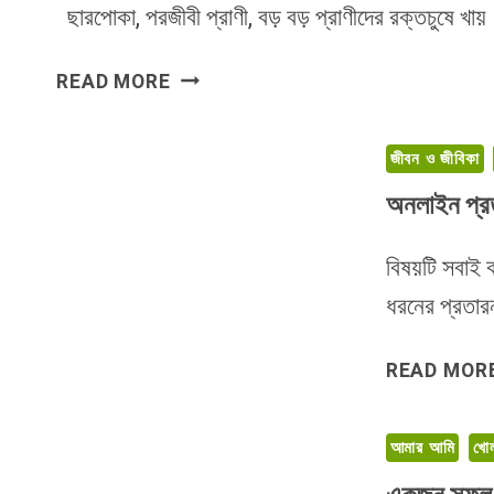
ছারপোকা, পরজীবী প্রাণী, বড় বড় প্রাণীদের রক্তচুষে খায়
ফ্রিলান্সিং
READ MORE
এর
রক্তচোষা
জীবন ও জীবিকা
ছারপোকাদের
গল্প
অনলাইন প্রত
বিষয়টি সবাই 
ধরনের প্রতা
READ MOR
আমার আমি
খোল