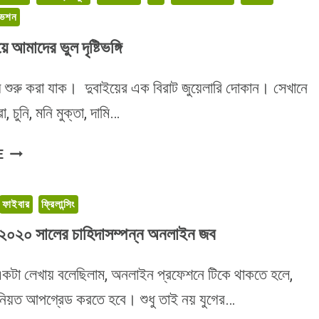
ভেশন
 আমাদের ভুল দৃষ্টিভঙ্গি
য়ে শুরু করা যাক। দুবাইয়ের এক বিরাট জুয়েলারি দোকান। সেখানে
, চুনি, মনি মুক্তা, দামি…
পেশাগত
E
বিষয়ে
আমাদের
ফাইবার
ফ্রিলান্সিং
ভুল
দৃষ্টিভঙ্গি
ের ২০২০ সালের চাহিদাসম্পন্ন অনলাইন জব
টা লেখায় বলেছিলাম, অনলাইন প্রফেশনে টিকে থাকতে হলে,
নিয়ত আপগ্রেড করতে হবে। শুধু তাই নয় যুগের…