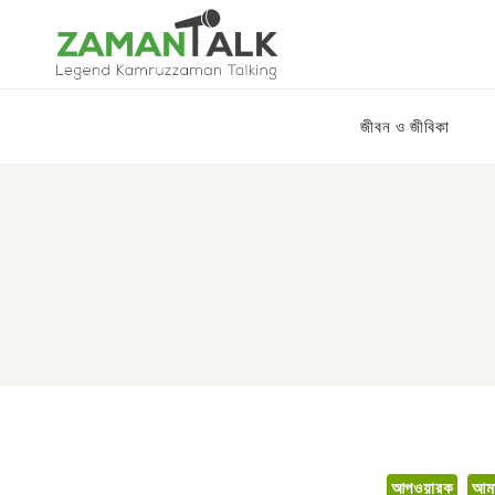
Skip
to
content
জীবন ও জীবিকা
আপওয়ারক
আম