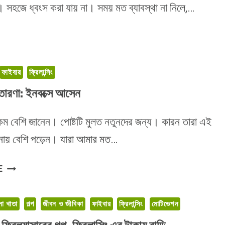
। সহজে ধ্বংস করা যায় না। সময় মত ব্যাবস্থা না নিলে,…
ফাইবার
ফ্রিলান্সিং
ারণা: ইনবক্সে আসেন
কম বেশি জানেন। পোষ্টটি মুলত নতুনদের জন্য। কারন তারা এই
রনায় বেশি পড়েন। যারা আমার মত…
অনলাইন
E
প্রতারণা:
ইনবক্সে
া খাতা
গল্প
জীবন ও জীবিকা
ফাইবার
ফ্রিলান্সিং
মোটিভেশন
আসেন