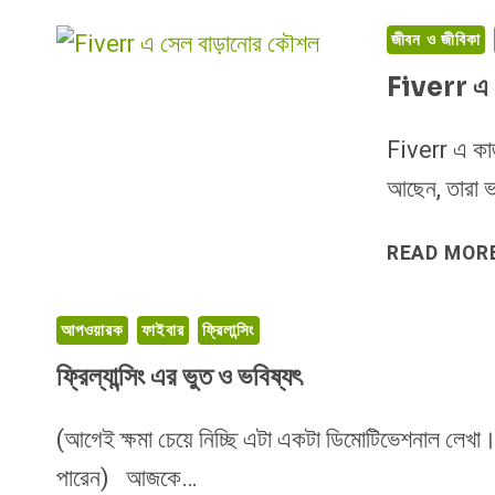
ভবিষ্যৎ
জীবন ও জীবিকা
কেমন?
Fiverr এ 
Fiverr এ কাজ
আছেন, তারা 
READ MOR
আপওয়ারক
ফাইবার
ফ্রিলান্সিং
ফ্রিল্যান্সিং এর ভুত ও ভবিষ্যৎ
(আগেই ক্ষমা চেয়ে নিচ্ছি এটা একটা ডিমোটিভেশনাল লেখা
পারেন) আজকে…