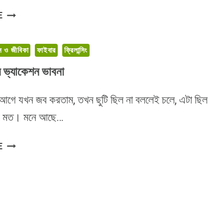
যুক্তরাষ্ট্রের
E
২০২০
সালের
ন ও জীবিকা
ফাইবার
ফ্রিলান্সিং
চাহিদাসম্পন্ন
অনলাইন
রের ভ্যাকেশন ভাবনা
জব
এর আগে যখন জব করতাম, তখন ছুটি ছিল না বললেই চলে, এটা ছিল
ের মত। মনে আছে…
ফ্রিল্যান্সারের
E
ভ্যাকেশন
ভাবনা