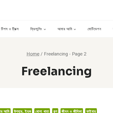
টিপস ও ট্রিক্স
ফ্রিলান্সিং
আমার আমি
মোটিভেশন
Home
/
Freelancing
- Page 2
Freelancing
ার আমি
উপহার, ইবুক
খোলা খাতা
গল্প
জীবন ও জীবিকা
ফাইবার