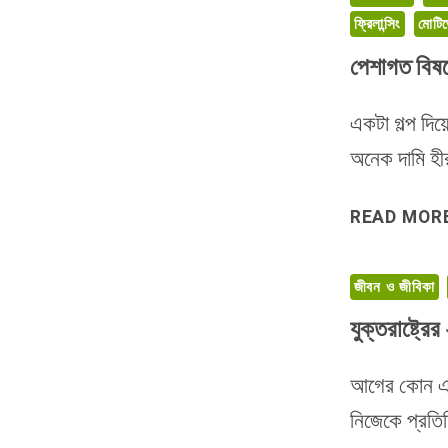
ফ্রিলান্সিং
মোটি
পেশাগত বিষয়ে
একটা গল্প দি
অনেক দামি হীরা
READ MOR
জীবন ও জীবিকা
যুক্তরাষ্ট্র
আগের কোন এক
নিজেকে প্রতি