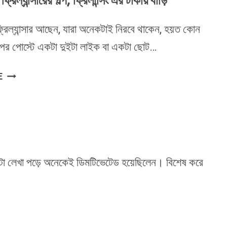
িল্যান্সারের গল্প, ফ্রিলান্সিং এর টাকায় বাড়ি
িল্যান্সার আছেন, যারা অনেকটাই নিরবে থাকেন, হয়ত কোন
্রুপের পোস্টে একটা দুইটা লাইক বা একটা ছোট…
একজন
E
সফল
ফ্রিল্যান্সারের
গল্প,
ফ্রিলান্সিং
এর
টাকায়
 একটা লেখা পড়ে অনেকেই ডিমটিভেটেড হয়েছিলেন। বিশেষ করে
বাড়ি