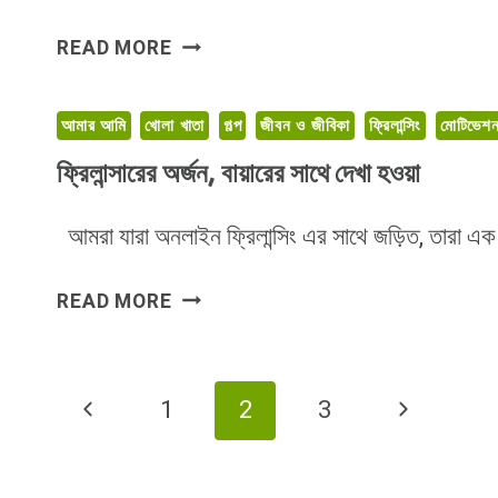
ফ্রিল্যান্সিং
READ MORE
এর
ভুত
আমার আমি
খোলা খাতা
গল্প
জীবন ও জীবিকা
ফ্রিলান্সিং
মোটিভেশ
ও
ভবিষ্যৎ
ফ্রিলান্সারের অর্জন, বায়ারের সাথে দেখা হওয়া
আমরা যারা অনলাইন ফ্রিলান্সিং এর সাথে জড়িত, তারা এক
ফ্রিলান্সারের
READ MORE
অর্জন,
বায়ারের
সাথে
Page
Previous
Next
1
2
3
দেখা
হওয়া
Navigation
Page
Page