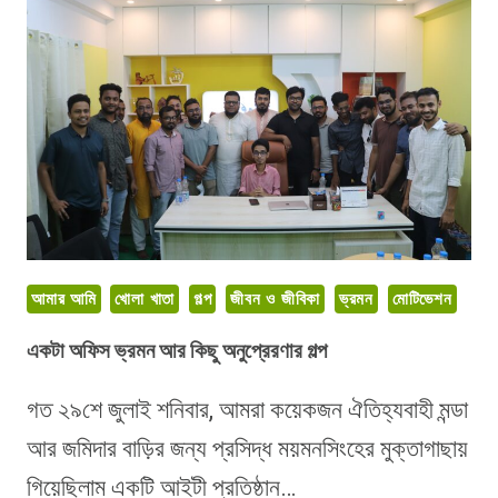
IMRAN
ALI
DINA
স্যারের
আগমন
আমার আমি
খোলা খাতা
গল্প
জীবন ও জীবিকা
ভ্রমন
মোটিভেশন
একটা অফিস ভ্রমন আর কিছু অনুপ্রেরণার গল্প
গত ২৯শে জুলাই শনিবার, আমরা কয়েকজন ঐতিহ্যবাহী মন্ডা
আর জমিদার বাড়ির জন্য প্রসিদ্ধ ময়মনসিংহের মুক্তাগাছায়
গিয়েছিলাম একটি আইটী প্রতিষ্ঠান…