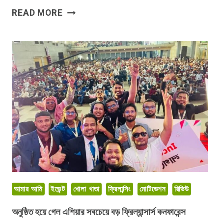
হঠাৎ
READ MORE
করে
আমাদের
মুক্তাগাছার
TEXA
GENIE
এর
HASANUL
SWAPAN
ভাই
তার
কয়েকজন
টিম
মেম্বার
আমার আমি
ইভেন্ট
খোলা খাতা
ফ্রিলান্সিং
মোটিভেশন
রিভিউ
অনুষ্ঠিত হয়ে গেল এশিয়ার সবচেয়ে বড় ফ্রিল্যান্সার্স কনফারেন্স