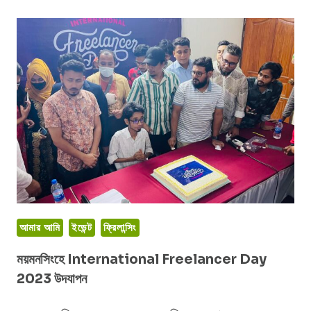
প্যারাডাইস
(জান্নাতের
পাখিগুলো)
আমার আমি
ইভেন্ট
ফ্রিলান্সিং
ময়মনসিংহে International Freelancer Day
2023 উদযাপন