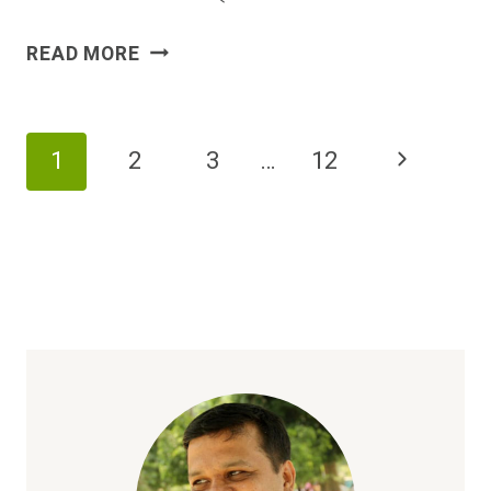
একটা
READ MORE
অফিস
ভ্রমন
আর
Page
Next
1
2
3
…
12
কিছু
Navigation
অনুপ্রেরণার
Page
গল্প